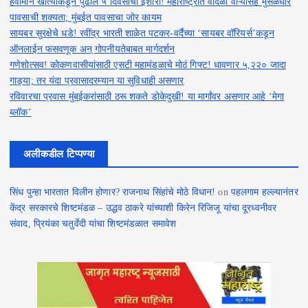
हवामान खात्याकडून पुढील ५ दिवसांचा इशारा! महाराष्ट्रात वादळी वाऱ्यासह मुसळधार
पावसाची शक्यता; मुंबईत पावसाचा जोर कायम
सायबर सुरक्षेचे धडे! रवींद्र भारती शाळेत पटकर-वर्दैच्या ‘सायबर वॉरियर्स’कडून
ऑनलाईन फसवणूक अन् गोपनीयतेबाबत मार्गदर्शन
गणेशोत्सव! कोकणवासीयांसाठी एसटी महामंडळाचे मोठं गिफ्ट! धावणार ५,२२० जादा
गाड्या; तर यंदा प्रवासादरम्यान या सुविधाही असणार
रविवारचा प्रवास मुंबईकरांसाठी ठरू शकते डोकेदुखी! या मार्गांवर असणार आहे ‘मेगा
ब्लॉक’
अलीकडील टिप्पण्या
सिंध पुन्हा भारतात विलीन होणार? राजनाथ सिंहांचे मोठे विधान!
on
पहलगाम हल्ल्यानंतर
केंद्र सरकारचे शिष्टमंडळ – उद्धव ठाकरे यांच्याशी किरेन रिजिजू यांचा दूरध्वनीवर
संवाद, प्रियंका चतुर्वेदी यांचा शिष्टमंडळात समावेश