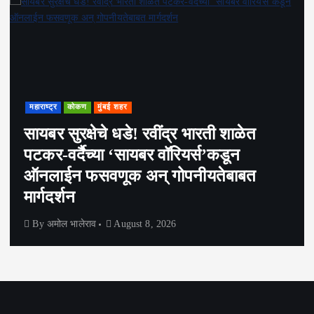
महाराष्ट्र
कोकण
मुंबई शहर
सायबर सुरक्षेचे धडे! रवींद्र भारती शाळेत
पटकर-वर्दैच्या ‘सायबर वॉरियर्स’कडून
ऑनलाईन फसवणूक अन् गोपनीयतेबाबत
मार्गदर्शन
By
अमोल भालेराव
August 8, 2026