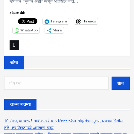
म्हणजेच “सूर्याचे अंडी” म्हणून ओळखले जाते.…
Share this:
Telegram
Threads
WhatsApp
More
शोधा
शोधा
ताज्या बातम्या
10 सेकंदांचा थरार! नाशिकमध्ये ४.३ रिश्टर स्केल तीव्रतेचा भूकंप, घराच्या भिंतीला
तडे, तर लिफ्टमध्ये असताना हादरे