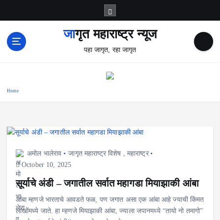
S
k
i
जागृत महाराष्ट्र न्यूज
p
पहा जागृत, रहा जागृत
t
o
c
o
Home
n
t
e
n
t
अमोल भालेराव
जागृत महाराष्ट्र विशेष
,
महाराष्ट्र
October 10, 2025
सूर्याचे अंडी – जगातील सर्वात महागडा मियाझाकी आंबा
आंबा म्हणजे भारताचे आवडते फळ, पण जगात असा एक आंबा आहे ज्याची किंमत
लाखोंमध्ये जाते. हा म्हणजे मियाझाकी आंबा, ज्याला जपानमध्ये “तायो नो तमागो”