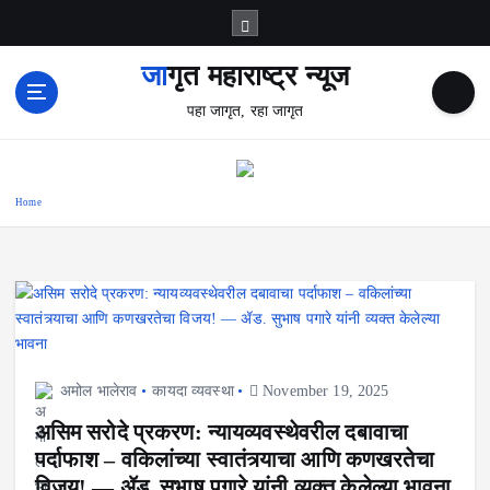
S
k
i
जागृत महाराष्ट्र न्यूज
p
पहा जागृत, रहा जागृत
t
o
c
o
Home
n
t
e
n
t
अमोल भालेराव
कायदा व्यवस्था
November 19, 2025
असिम सरोदे प्रकरण: न्यायव्यवस्थेवरील दबावाचा
पर्दाफाश – वकिलांच्या स्वातंत्र्याचा आणि कणखरतेचा
विजय! — ॲड. सुभाष पगारे यांनी व्यक्त केलेल्या भावना