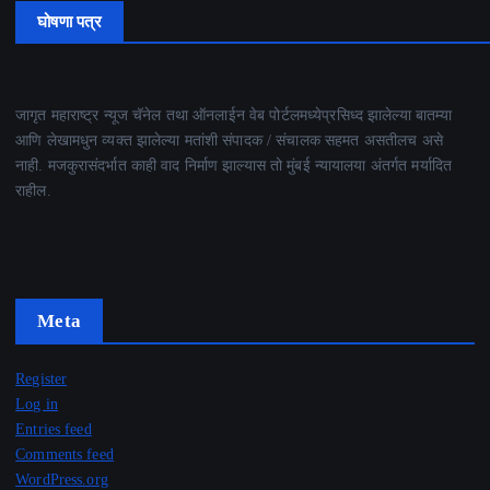
घोषणा पत्र
जागृत महाराष्ट्र न्यूज चॅनेल तथा ऑनलाईन वेब पोर्टलमध्येप्रसिध्द झालेल्या बातम्या
आणि लेखामधुन व्यक्त झालेल्या मतांशी संपादक / संचालक सहमत असतीलच असे
नाही. मजकुरासंदर्भात काही वाद निर्माण झाल्यास तो मुंबई न्यायालया अंतर्गत मर्यादित
राहील.
Meta
Register
Log in
Entries feed
Comments feed
WordPress.org