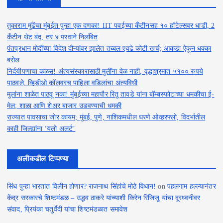
तुकाराम मुंढेंचा मुंबईत पुन्हा एक दणका! IIT पवईच्या कँटीनसह १० हॉटेल्सवर धाडी, 2
कँटीन थेट बंद, तर ४ परवाने निलंबित
पंतप्रधान मोदींच्या विदेश दौऱ्यांवर झालेत तब्बल एवढे कोटी खर्च; आकडा ऐकून धक्का
बसेल
निर्दयीपणाचा कळस! अंत्यसंस्कारासाठी मुलींना वेळ नाही, वृद्धाश्रमात ५१०० रुपये
पाठवले, व्हिडीओ कॉलवरच पाहिला वडिलांचा अंत्यविधी
मुलांना शाळेत पाठवू नका! मुंबईच्या महापौर रितू तावडे यांना बॉम्बस्फोटाच्या धमकीचा ई-
मेल; शाळा आणि शेअर बाजार उडवण्याची धमकी
राज्यात पावसाचा जोर कायम; मुंबई, पुणे, नाशिकमधील धरणे ओव्हरफ्लो, विदर्भातील
काही जिल्ह्यांना ‘यलो अलर्ट’
अलीकडील टिप्पण्या
सिंध पुन्हा भारतात विलीन होणार? राजनाथ सिंहांचे मोठे विधान!
on
पहलगाम हल्ल्यानंतर
केंद्र सरकारचे शिष्टमंडळ – उद्धव ठाकरे यांच्याशी किरेन रिजिजू यांचा दूरध्वनीवर
संवाद, प्रियंका चतुर्वेदी यांचा शिष्टमंडळात समावेश