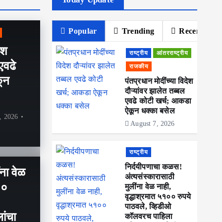
Popular
Trending
Recent
ेश
राष्ट्रीय
आंतरराष्ट्रीय
एवढे
राजकीय
ून
पंतप्रधान मोदींच्या विदेश
दौऱ्यांवर झालेत तब्बल
एवढे कोटी खर्च; आकडा
ऐकून धक्का बसेल
, 2026
August 7, 2026
राष्ट्रीय
निर्दयीपणाचा कळस!
ंना वेळ
अंत्यसंस्कारासाठी
००
मुलींना वेळ नाही,
वृद्धाश्रमात ५१०० रुपये
पाठवले, व्हिडीओ
ांचा
कॉलवरच पाहिला