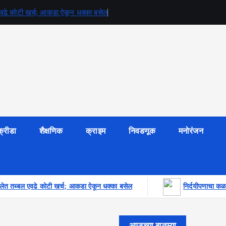
बल एवढे कोटी खर्च; आकडा ऐकून धक्का बसेल
क्रीडा
शैक्षणिक
क्राइम
निवडणूक
मनोरंजन
र झालेत तब्बल एवढे कोटी खर्च; आकडा ऐकून धक्का बसेल
निर्दयीपणाचा कळस
आजच्या बातम्या