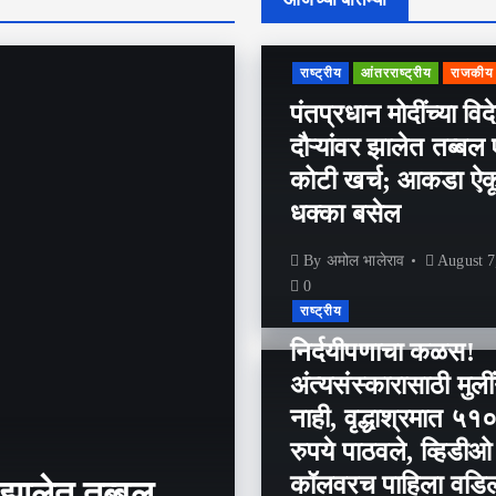
राष्ट्रीय
आंतरराष्ट्रीय
राजकीय
पंतप्रधान मोदींच्या विद
दौऱ्यांवर झालेत तब्बल 
कोटी खर्च; आकडा ऐक
धक्का बसेल
By
अमोल भालेराव
August 7
0
राष्ट्रीय
निर्दयीपणाचा कळस!
अंत्यसंस्कारासाठी मुली
नाही, वृद्धाश्रमात ५१
रुपये पाठवले, व्हिडीओ
कॉलवरच पाहिला वडिल
र झालेत तब्बल