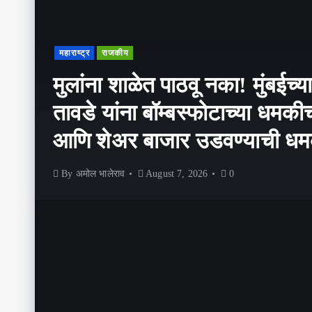
महाराष्ट्र
राजकीय
मुलांना शाळेत पाठवू नका! मुंबईच्य
तावडे यांना बॉम्बस्फोटाच्या धमक
आणि शेअर बाजार उडवण्याची ध
By
अमोल भालेराव
August 7, 2026
0