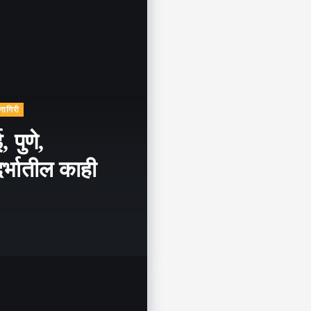
्नागिरी
 पुणे,
र्भातील काही