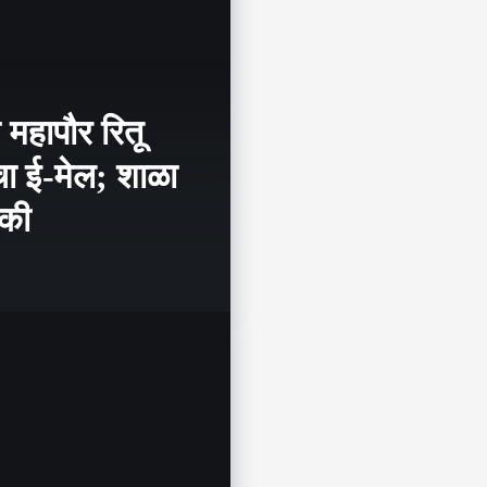
ा महापौर रितू
ीचा ई-मेल; शाळा
मकी