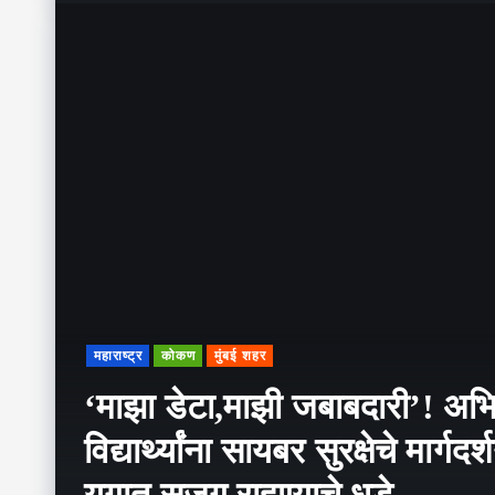
महाराष्ट्र
कोकण
मुंबई शहर
‘माझा डेटा,माझी जबाबदारी’! अभिय
विद्यार्थ्यांना सायबर सुरक्षेचे मार्ग