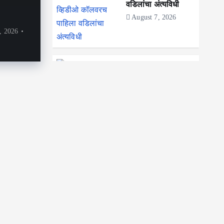
वडिलांचा अंत्यविधी
August 7, 2026
, 2026
महाराष्ट्र
राजकीय
मुलांना शाळेत पाठवू
नका! मुंबईच्या महापौर
रितू तावडे यांना
बॉम्बस्फोटाच्या धमकीचा
ई-मेल; शाळा आणि शेअर
बाजार उडवण्याची धमकी
August 7, 2026
महाराष्ट्र
कोकण
नाशिक
पश्चिम महाराष्ट्र
पुणे
मुंबई शहर
रत्नागिरी