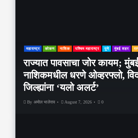
महाराष्ट्र
कोकण
नाशिक
पश्चिम महाराष्ट्र
पुणे
मुंबई शहर
रत
राज्यात पावसाचा जोर कायम; मुंबई,
नाशिकमधील धरणे ओव्हरफ्लो, विद
जिल्ह्यांना ‘यलो अलर्ट’
By
अमोल भालेराव
August 7, 2026
0