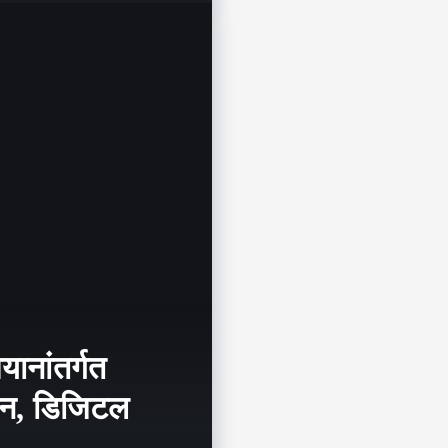
ानांतर्गत
दर्शन, डिजिटल