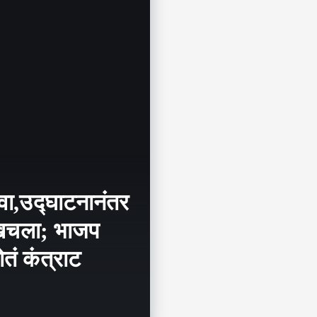
वा,उद्घाटनानंतर
 खचला; भाजप
तं कंत्राट