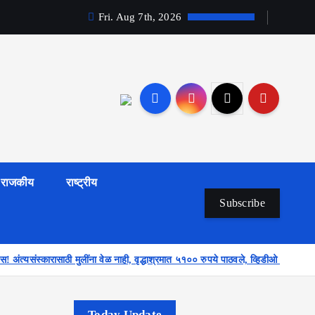
Fri. Aug 7th, 2026
राजकीय
राष्ट्रीय
Subscribe
! अंत्यसंस्कारासाठी मुलींना वेळ नाही, वृद्धाश्रमात ५१०० रुपये पाठवले, व्हिडीओ कॉलवरच 
Today Update